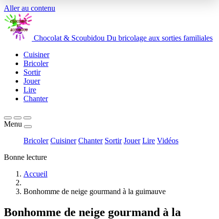
Aller au contenu
Chocolat
&
Scoubidou
Du bricolage aux sorties familiales
Cuisiner
Bricoler
Sortir
Jouer
Lire
Chanter
Menu
Bricoler
Cuisiner
Chanter
Sortir
Jouer
Lire
Vidéos
Bonne lecture
Accueil
Bonhomme de neige gourmand à la guimauve
Bonhomme de neige gourmand à la