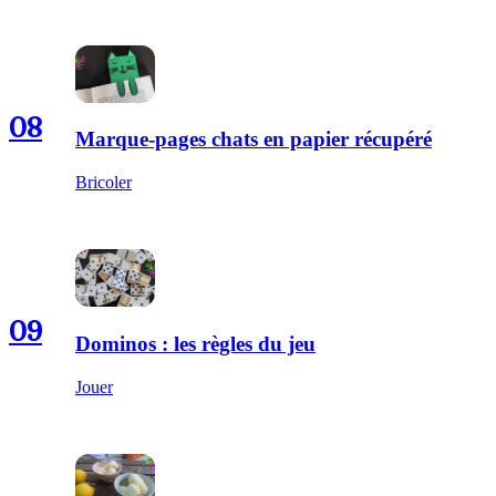
08
Marque-pages chats en papier récupéré
Bricoler
09
Dominos : les règles du jeu
Jouer