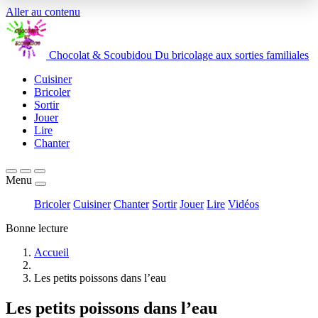
Aller au contenu
Chocolat
&
Scoubidou
Du bricolage aux sorties familiales
Cuisiner
Bricoler
Sortir
Jouer
Lire
Chanter
Menu
Bricoler
Cuisiner
Chanter
Sortir
Jouer
Lire
Vidéos
Bonne lecture
Accueil
Les petits poissons dans l’eau
Les petits poissons dans l’eau