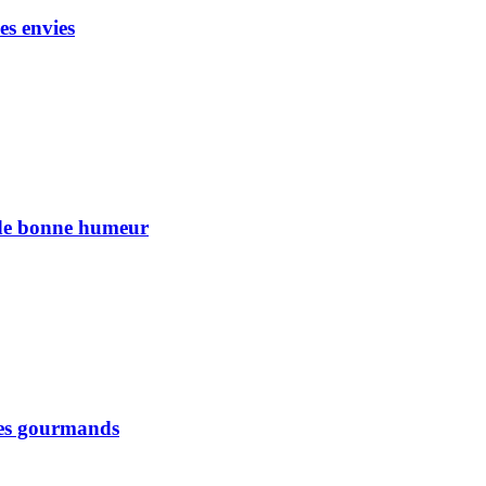
es envies
n de bonne humeur
 les gourmands