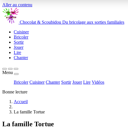
Aller au contenu
Chocolat
&
Scoubidou
Du bricolage aux sorties familiales
Cuisiner
Bricoler
Sortir
Jouer
Lire
Chanter
Menu
Bricoler
Cuisiner
Chanter
Sortir
Jouer
Lire
Vidéos
Bonne lecture
Accueil
La famille Tortue
La famille Tortue