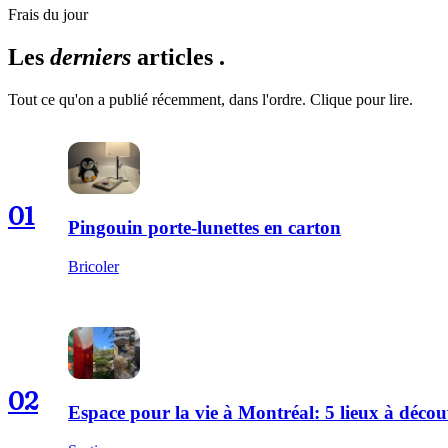
Frais du jour
Les
derniers
articles .
Tout ce qu'on a publié récemment, dans l'ordre. Clique pour lire.
01
Pingouin porte-lunettes en carton
Bricoler
02
Espace pour la vie à Montréal: 5 lieux à décou