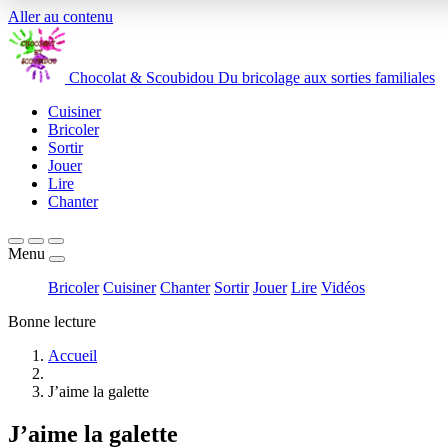
Aller au contenu
Chocolat
&
Scoubidou
Du bricolage aux sorties familiales
Cuisiner
Bricoler
Sortir
Jouer
Lire
Chanter
Menu
Bricoler
Cuisiner
Chanter
Sortir
Jouer
Lire
Vidéos
Bonne lecture
Accueil
J’aime la galette
J’aime la galette