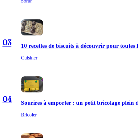
Sortir
03
10 recettes de biscuits à découvrir pour toutes l
Cuisiner
04
Sourires à emporter : un petit bricolage plei
Bricoler