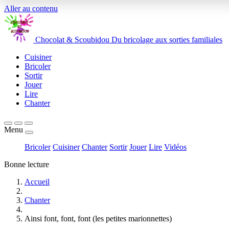
Aller au contenu
Chocolat
&
Scoubidou
Du bricolage aux sorties familiales
Cuisiner
Bricoler
Sortir
Jouer
Lire
Chanter
Menu
Bricoler
Cuisiner
Chanter
Sortir
Jouer
Lire
Vidéos
Bonne lecture
Accueil
Chanter
Ainsi font, font, font (les petites marionnettes)