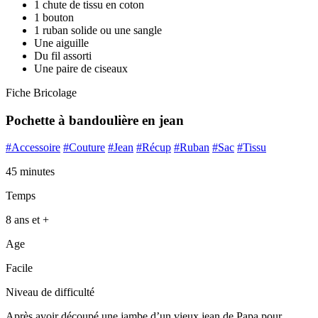
1 chute de tissu en coton
1 bouton
1 ruban solide ou une sangle
Une aiguille
Du fil assorti
Une paire de ciseaux
Fiche Bricolage
Pochette à bandoulière en jean
#Accessoire
#Couture
#Jean
#Récup
#Ruban
#Sac
#Tissu
45 minutes
Temps
8 ans et +
Age
Facile
Niveau de difficulté
Après avoir découpé une jambe d’un vieux jean de Papa pour