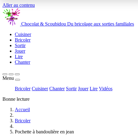
Aller au contenu
Chocolat
&
Scoubidou
Du bricolage aux sorties familiales
Cuisiner
Bricoler
Sortir
Jouer
Lire
Chanter
Menu
Bricoler
Cuisiner
Chanter
Sortir
Jouer
Lire
Vidéos
Bonne lecture
Accueil
Bricoler
Pochette à bandoulière en jean