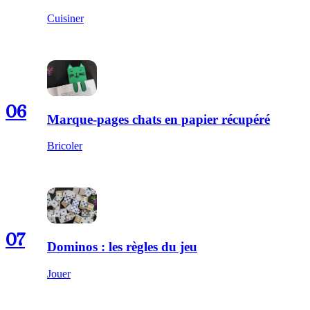
Cuisiner
06
Marque-pages chats en papier récupéré
Bricoler
07
Dominos : les règles du jeu
Jouer