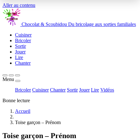
Aller au contenu
Chocolat
&
Scoubidou
Du bricolage aux sorties familiales
Cuisiner
Bricoler
Sortir
Jouer
Lire
Chanter
Menu
Bricoler
Cuisiner
Chanter
Sortir
Jouer
Lire
Vidéos
Bonne lecture
Accueil
Toise garçon – Prénom
Toise garçon – Prénom