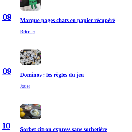
08
Marque-pages chats en papier récupéré
Bricoler
09
Dominos : les règles du jeu
Jouer
10
Sorbet citron express sans sorbetière