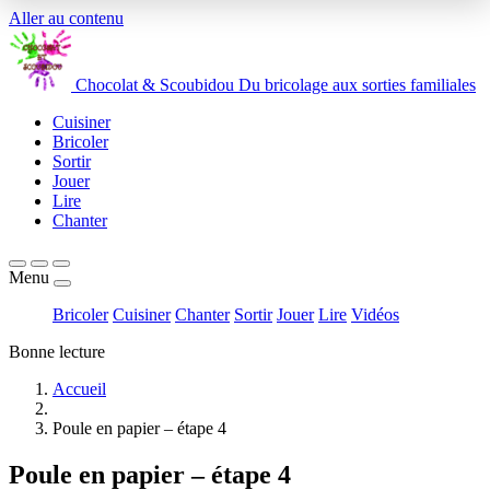
Aller au contenu
Chocolat
&
Scoubidou
Du bricolage aux sorties familiales
Cuisiner
Bricoler
Sortir
Jouer
Lire
Chanter
Menu
Bricoler
Cuisiner
Chanter
Sortir
Jouer
Lire
Vidéos
Bonne lecture
Accueil
Poule en papier – étape 4
Poule en papier – étape 4