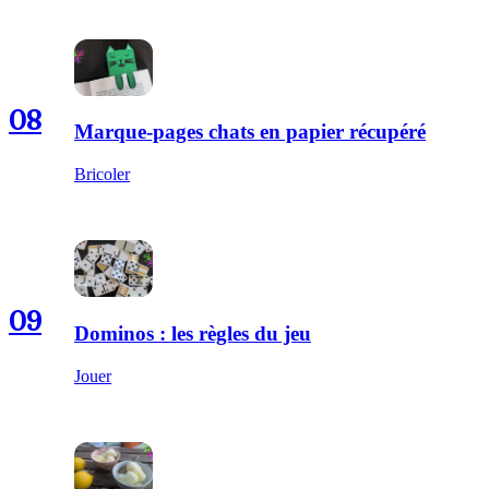
08
Marque-pages chats en papier récupéré
Bricoler
09
Dominos : les règles du jeu
Jouer