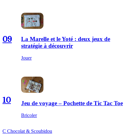
09
La Marelle et le Yoté : deux jeux de
stratégie à découvrir
Jouer
10
Jeu de voyage – Pochette de Tic Tac Toe
Bricoler
C
Chocolat
&
Scoubidou