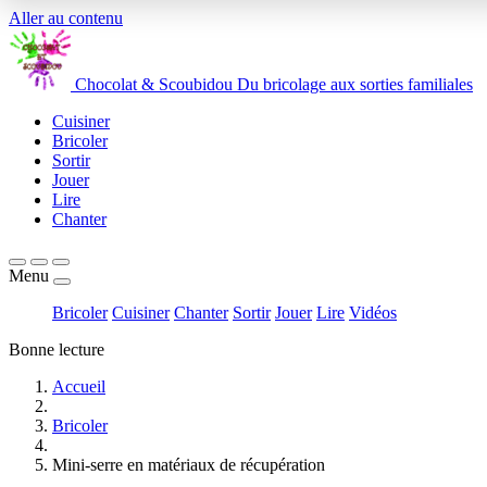
Aller au contenu
Chocolat
&
Scoubidou
Du bricolage aux sorties familiales
Cuisiner
Bricoler
Sortir
Jouer
Lire
Chanter
Menu
Bricoler
Cuisiner
Chanter
Sortir
Jouer
Lire
Vidéos
Bonne lecture
Accueil
Bricoler
Mini-serre en matériaux de récupération