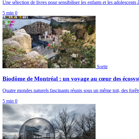
Une sélection de livres pour sensibiliser les enfants et les adolescents 
5 min
0
Sortir
Biodôme de Montréal : un voyage au cœur des écosys
Quatre mondes naturels fascinants réunis sous un même toit, des forêt
5 min
0