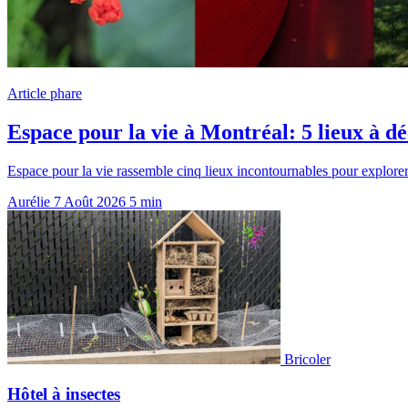
Article phare
Espace pour la vie à Montréal: 5 lieux à dé
Espace pour la vie rassemble cinq lieux incontournables pour explorer l
Aurélie
7 Août 2026
5 min
Bricoler
Hôtel à insectes