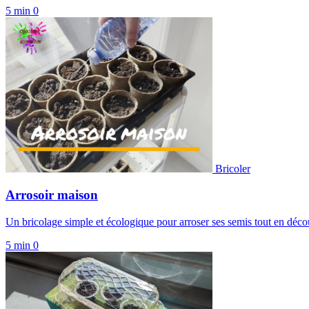
5 min
0
Bricoler
Arrosoir maison
Un bricolage simple et écologique pour arroser ses semis tout en déco
5 min
0