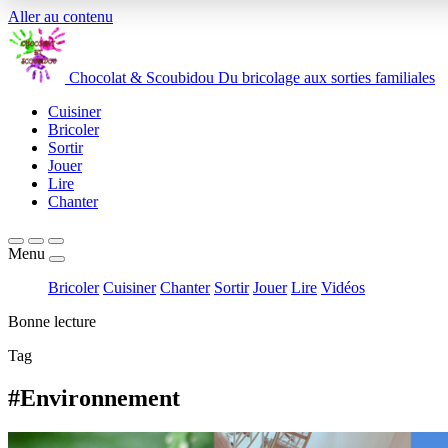
Aller au contenu
Chocolat
&
Scoubidou
Du bricolage aux sorties familiales
Cuisiner
Bricoler
Sortir
Jouer
Lire
Chanter
Menu
Bricoler
Cuisiner
Chanter
Sortir
Jouer
Lire
Vidéos
Bonne lecture
Tag
#Environnement