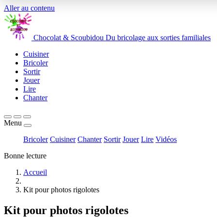
Aller au contenu
Chocolat
&
Scoubidou
Du bricolage aux sorties familiales
Cuisiner
Bricoler
Sortir
Jouer
Lire
Chanter
Menu
Bricoler
Cuisiner
Chanter
Sortir
Jouer
Lire
Vidéos
Bonne lecture
Accueil
Kit pour photos rigolotes
Kit pour photos rigolotes