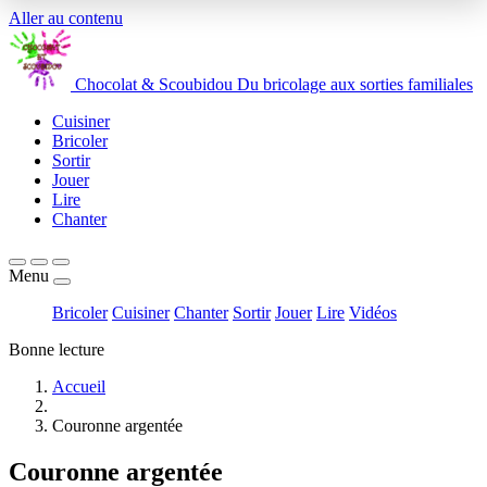
Aller au contenu
Chocolat
&
Scoubidou
Du bricolage aux sorties familiales
Cuisiner
Bricoler
Sortir
Jouer
Lire
Chanter
Menu
Bricoler
Cuisiner
Chanter
Sortir
Jouer
Lire
Vidéos
Bonne lecture
Accueil
Couronne argentée
Couronne argentée