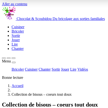
Aller au contenu
Chocolat
&
Scoubidou
Du bricolage aux sorties familiales
Cuisiner
Bricoler
Sortir
Jouer
Lire
Chanter
Menu
Bricoler
Cuisiner
Chanter
Sortir
Jouer
Lire
Vidéos
Bonne lecture
Accueil
Collection de bisous – coeurs tout doux
Collection de bisous – coeurs tout doux