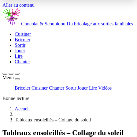
Aller au contenu
Chocolat
&
Scoubidou
Du bricolage aux sorties familiales
Cuisiner
Bricoler
Sortir
Jouer
Lire
Chanter
Menu
Bricoler
Cuisiner
Chanter
Sortir
Jouer
Lire
Vidéos
Bonne lecture
Accueil
Tableaux ensoleillés – Collage du soleil
Tableaux ensoleillés – Collage du soleil