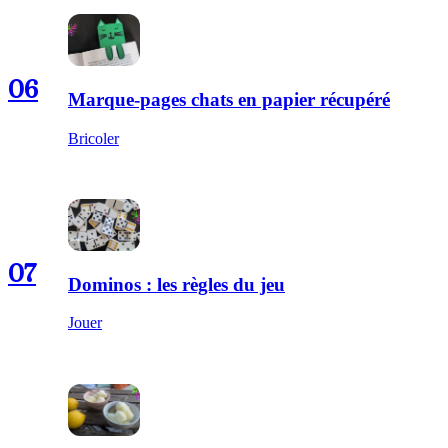
06
Marque-pages chats en papier récupéré
Bricoler
07
Dominos : les règles du jeu
Jouer