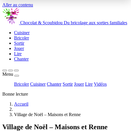
Aller au contenu
Chocolat
&
Scoubidou
Du bricolage aux sorties familiales
Cuisiner
Bricoler
Sortir
Jouer
Lire
Chanter
Menu
Bricoler
Cuisiner
Chanter
Sortir
Jouer
Lire
Vidéos
Bonne lecture
Accueil
Village de Noël – Maisons et Renne
Village de Noël – Maisons et Renne