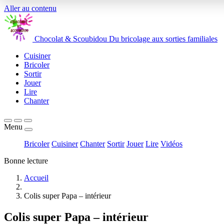
Aller au contenu
Chocolat
&
Scoubidou
Du bricolage aux sorties familiales
Cuisiner
Bricoler
Sortir
Jouer
Lire
Chanter
Menu
Bricoler
Cuisiner
Chanter
Sortir
Jouer
Lire
Vidéos
Bonne lecture
Accueil
Colis super Papa – intérieur
Colis super Papa – intérieur