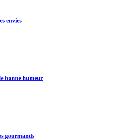
es envies
n de bonne humeur
 les gourmands