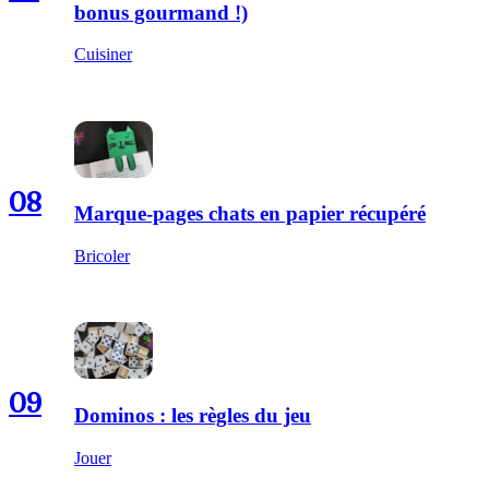
bonus gourmand !)
Cuisiner
08
Marque-pages chats en papier récupéré
Bricoler
09
Dominos : les règles du jeu
Jouer