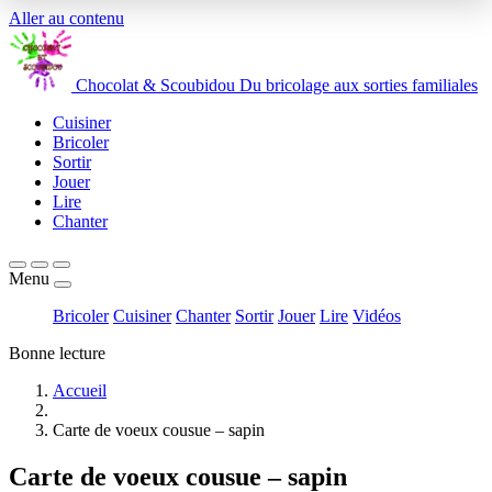
Aller au contenu
Chocolat
&
Scoubidou
Du bricolage aux sorties familiales
Cuisiner
Bricoler
Sortir
Jouer
Lire
Chanter
Menu
Bricoler
Cuisiner
Chanter
Sortir
Jouer
Lire
Vidéos
Bonne lecture
Accueil
Carte de voeux cousue – sapin
Carte de voeux cousue – sapin