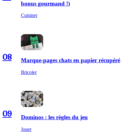
bonus gourmand !)
Cuisiner
08
Marque-pages chats en papier récupéré
Bricoler
09
Dominos : les règles du jeu
Jouer