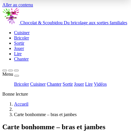
Aller au contenu
Chocolat
&
Scoubidou
Du bricolage aux sorties familiales
Cuisiner
Bricoler
Sortir
Jouer
Lire
Chanter
Menu
Bricoler
Cuisiner
Chanter
Sortir
Jouer
Lire
Vidéos
Bonne lecture
Accueil
Carte bonhomme – bras et jambes
Carte bonhomme – bras et jambes