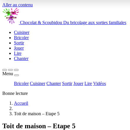
Aller au contenu
Chocolat
&
Scoubidou
Du bricolage aux sorties familiales
Cuisiner
Bricoler
Sortir
Jouer
Lire
Chanter
Menu
Bricoler
Cuisiner
Chanter
Sortir
Jouer
Lire
Vidéos
Bonne lecture
Accueil
Toit de maison – Etape 5
Toit de maison – Etape 5