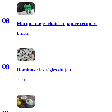
08
Marque-pages chats en papier récupéré
Bricoler
09
Dominos : les règles du jeu
Jouer