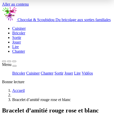
Aller au contenu
Chocolat
&
Scoubidou
Du bricolage aux sorties familiales
Cuisiner
Bricoler
Sortir
Jouer
Lire
Chanter
Menu
Bricoler
Cuisiner
Chanter
Sortir
Jouer
Lire
Vidéos
Bonne lecture
Accueil
Bracelet d’amitié rouge rose et blanc
Bracelet d’amitié rouge rose et blanc