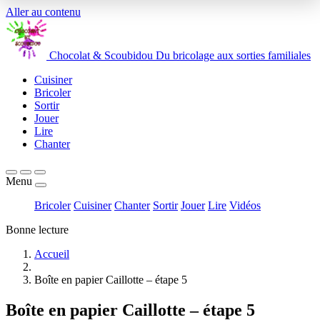
Aller au contenu
Chocolat
&
Scoubidou
Du bricolage aux sorties familiales
Cuisiner
Bricoler
Sortir
Jouer
Lire
Chanter
Menu
Bricoler
Cuisiner
Chanter
Sortir
Jouer
Lire
Vidéos
Bonne lecture
Accueil
Boîte en papier Caillotte – étape 5
Boîte en papier Caillotte – étape 5