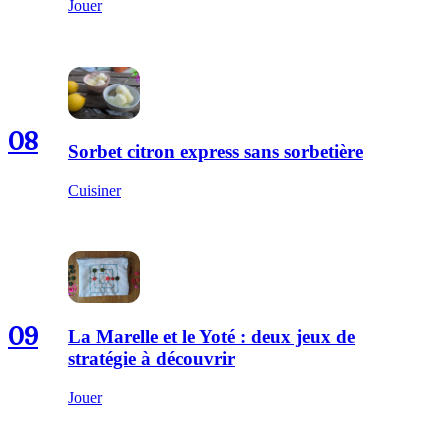
Jouer
08
Sorbet citron express sans sorbetière
Cuisiner
09
La Marelle et le Yoté : deux jeux de
stratégie à découvrir
Jouer