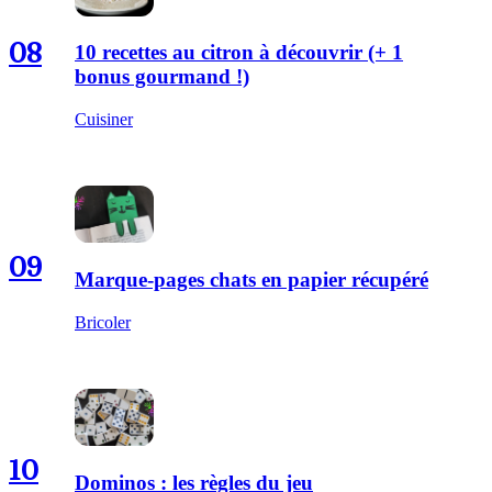
08
10 recettes au citron à découvrir (+ 1
bonus gourmand !)
Cuisiner
09
Marque-pages chats en papier récupéré
Bricoler
10
Dominos : les règles du jeu