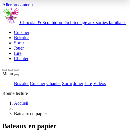
Aller au contenu
Chocolat
&
Scoubidou
Du bricolage aux sorties familiales
Cuisiner
Bricoler
Sortir
Jouer
Lire
Chanter
Menu
Bricoler
Cuisiner
Chanter
Sortir
Jouer
Lire
Vidéos
Bonne lecture
Accueil
Bateaux en papier
Bateaux en papier