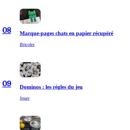
08
Marque-pages chats en papier récupéré
Bricoler
09
Dominos : les règles du jeu
Jouer