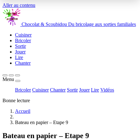
Aller au contenu
Chocolat
&
Scoubidou
Du bricolage aux sorties familiales
Cuisiner
Bricoler
Sortir
Jouer
Lire
Chanter
Menu
Bricoler
Cuisiner
Chanter
Sortir
Jouer
Lire
Vidéos
Bonne lecture
Accueil
Bateau en papier – Etape 9
Bateau en papier – Etape 9