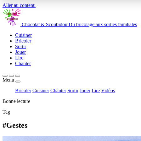
Aller au contenu
Chocolat
&
Scoubidou
Du bricolage aux sorties familiales
Cuisiner
Bricoler
Sortir
Jouer
Lire
Chanter
Menu
Bricoler
Cuisiner
Chanter
Sortir
Jouer
Lire
Vidéos
Bonne lecture
Tag
#Gestes