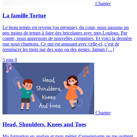
Chanter
La famille Tortue
Le beau temps est revenu (ou presque), du coup, nous passons un
peu moins de temps à faire des bricolages avec mes Loulous. Par
contre, nous apprenons de nouvelles comptines. Et voici la dernière
que nous chantons. Ce qui est amusant avec celle-ci, c’est de
remplacer les mots par des sons ou des gestes. Jamais […]
5 min
0
Chanter
Head, Shoulders, Knees and Toes
Ma formation en anglais et mon métier d’enseignante ne me quittent