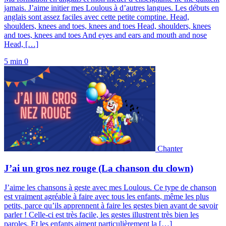
jamais. J’aime initier mes Loulous à d’autres langues. Les débuts en
anglais sont assez faciles avec cette petite comptine. Head,
shoulders, knees and toes, knees and toes Head, shoulders, knees
and toes, knees and toes And eyes and ears and mouth and nose
Head, […]
5 min
0
Chanter
J’ai un gros nez rouge (La chanson du clown)
J’aime les chansons à geste avec mes Loulous. Ce type de chanson
est vraiment agréable à faire avec tous les enfants, même les plus
petits, parce qu’ils apprennent à faire les gestes bien avant de savoir
parler ! Celle-ci est très facile, les gestes illustrent très bien les
paroles. Et les enfants aiment particulièrement la […]