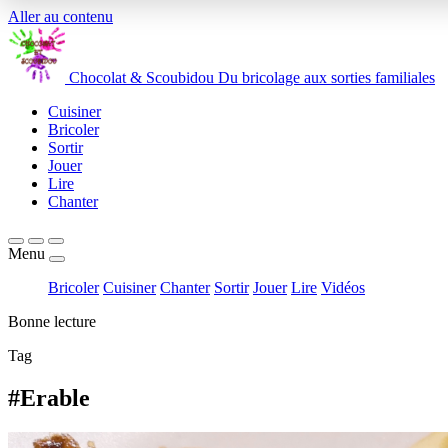
Aller au contenu
Chocolat
&
Scoubidou
Du bricolage aux sorties familiales
Cuisiner
Bricoler
Sortir
Jouer
Lire
Chanter
Menu
Bricoler
Cuisiner
Chanter
Sortir
Jouer
Lire
Vidéos
Bonne lecture
Tag
#Erable