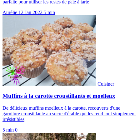
parfaite pour utiliser les restes de pâte à tarte
Aurélie
12 Jan 2022
5 min
Cuisiner
Muffins à la carotte croustillants et moelleux
De délicieux muffins moelleux à la carotte, recouverts d'une
garniture croustillante au sucre d'érable qui les rend tout simplement
irrésistibles
5 min
0