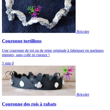
Bricoler
Couronne tortillons
Une couronne de roi ou de reine originale à fabriquer en quelques
minutes, sans colle ni ciseaux !
5 min
0
Bricoler
Couronne des rois à rabats