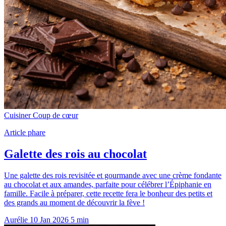
Cuisiner
Coup de cœur
Article phare
Galette des rois au chocolat
Une galette des rois revisitée et gourmande avec une crème fondante
au chocolat et aux amandes, parfaite pour célébrer l’Épiphanie en
famille. Facile à préparer, cette recette fera le bonheur des petits et
des grands au moment de découvrir la fève !
Aurélie
10 Jan 2026
5 min