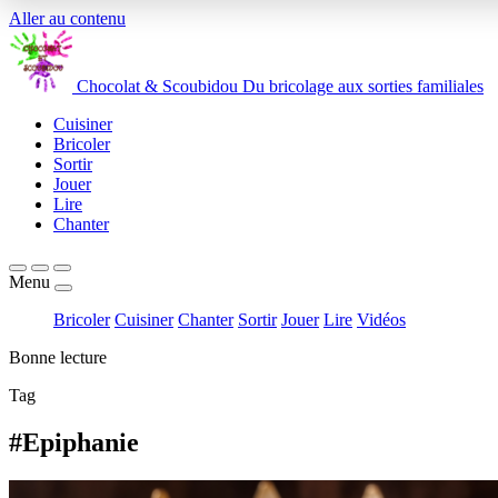
Aller au contenu
Chocolat
&
Scoubidou
Du bricolage aux sorties familiales
Cuisiner
Bricoler
Sortir
Jouer
Lire
Chanter
Menu
Bricoler
Cuisiner
Chanter
Sortir
Jouer
Lire
Vidéos
Bonne lecture
Tag
#Epiphanie