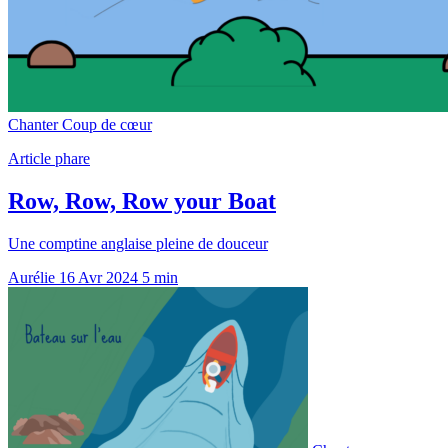
Chanter
Coup de cœur
Article phare
Row, Row, Row your Boat
Une comptine anglaise pleine de douceur
Aurélie
16 Avr 2024
5 min