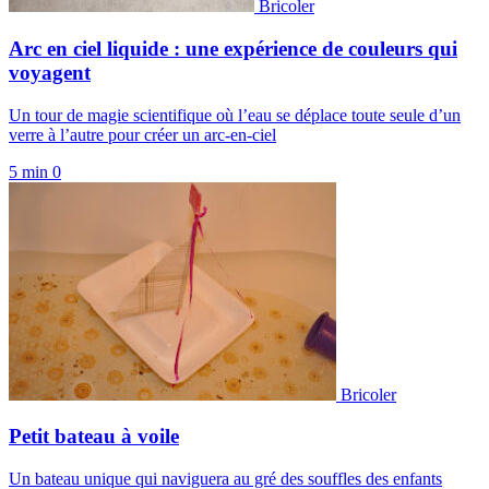
Bricoler
Arc en ciel liquide : une expérience de couleurs qui
voyagent
Un tour de magie scientifique où l’eau se déplace toute seule d’un
verre à l’autre pour créer un arc-en-ciel
5 min
0
Bricoler
Petit bateau à voile
Un bateau unique qui naviguera au gré des souffles des enfants