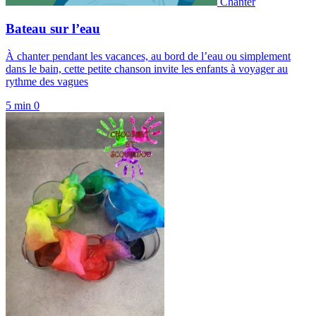
Chanter
Bateau sur l’eau
À chanter pendant les vacances, au bord de l’eau ou simplement
dans le bain, cette petite chanson invite les enfants à voyager au
rythme des vagues
5 min
0