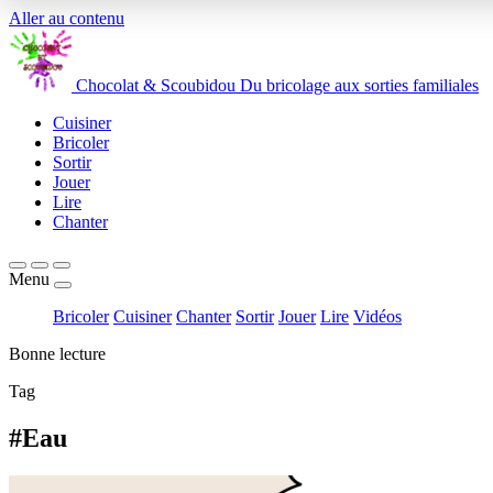
Aller au contenu
Chocolat
&
Scoubidou
Du bricolage aux sorties familiales
Cuisiner
Bricoler
Sortir
Jouer
Lire
Chanter
Menu
Bricoler
Cuisiner
Chanter
Sortir
Jouer
Lire
Vidéos
Bonne lecture
Tag
#Eau