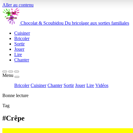
Aller au contenu
Chocolat
&
Scoubidou
Du bricolage aux sorties familiales
Cuisiner
Bricoler
Sortir
Jouer
Lire
Chanter
Menu
Bricoler
Cuisiner
Chanter
Sortir
Jouer
Lire
Vidéos
Bonne lecture
Tag
#Crêpe