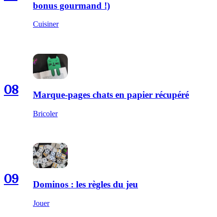
bonus gourmand !)
Cuisiner
08
Marque-pages chats en papier récupéré
Bricoler
09
Dominos : les règles du jeu
Jouer