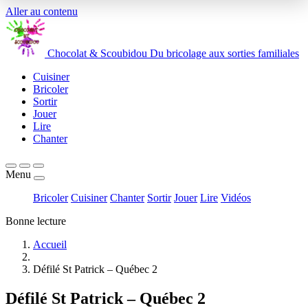
Aller au contenu
Chocolat
&
Scoubidou
Du bricolage aux sorties familiales
Cuisiner
Bricoler
Sortir
Jouer
Lire
Chanter
Menu
Bricoler
Cuisiner
Chanter
Sortir
Jouer
Lire
Vidéos
Bonne lecture
Accueil
Défilé St Patrick – Québec 2
Défilé St Patrick – Québec 2