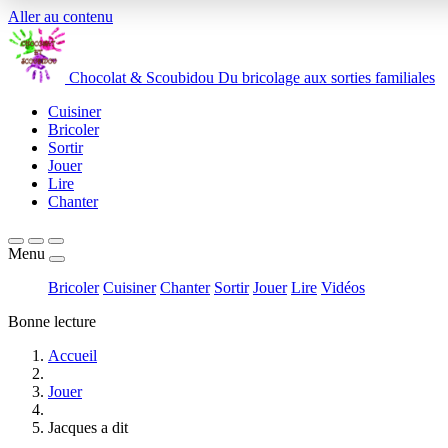
Aller au contenu
Chocolat
&
Scoubidou
Du bricolage aux sorties familiales
Cuisiner
Bricoler
Sortir
Jouer
Lire
Chanter
Menu
Bricoler
Cuisiner
Chanter
Sortir
Jouer
Lire
Vidéos
Bonne lecture
Accueil
Jouer
Jacques a dit