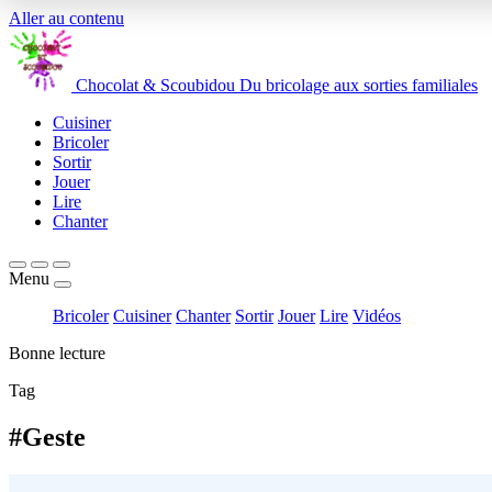
Aller au contenu
Chocolat
&
Scoubidou
Du bricolage aux sorties familiales
Cuisiner
Bricoler
Sortir
Jouer
Lire
Chanter
Menu
Bricoler
Cuisiner
Chanter
Sortir
Jouer
Lire
Vidéos
Bonne lecture
Tag
#Geste