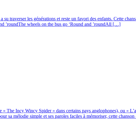
 traverser les générations et reste un favori des enfants. Cette chanson 
nd ’roundThe wheels on the bus go ‘Round and ’roundAll […]
e « The Incy Wincy Spider » dans certains pays anglophones), ou « L’a
ur sa mélodie simple et ses paroles faciles à mémoriser, cette chanson