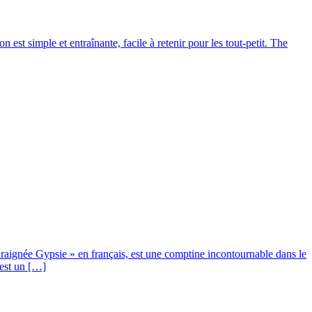
est simple et entraînante, facile à retenir pour les tout-petit. The
raignée Gypsie » en français, est une comptine incontournable dans le
 est un […]