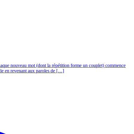
Chaque nouveau mot (dont la répétition forme un couplet) commence
oucle en revenant aux paroles de […]