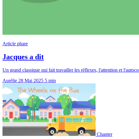
Article phare
Jacques a dit
Un grand classique qui fait travailler les réflexes, l'attention et l'aut
Aurélie
28 Mai 2025
5 min
Chanter