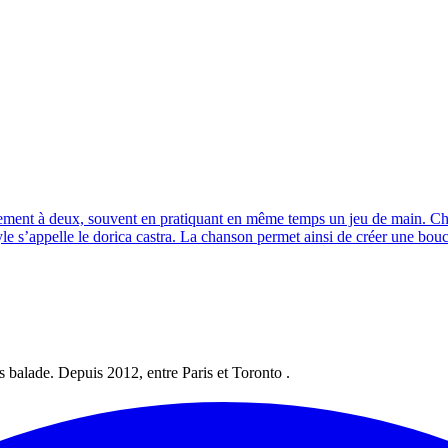
ralement à deux, souvent en pratiquant en même temps un jeu de main. 
e style s’appelle le dorica castra. La chanson permet ainsi de créer une b
les balade. Depuis 2012, entre Paris et Toronto .