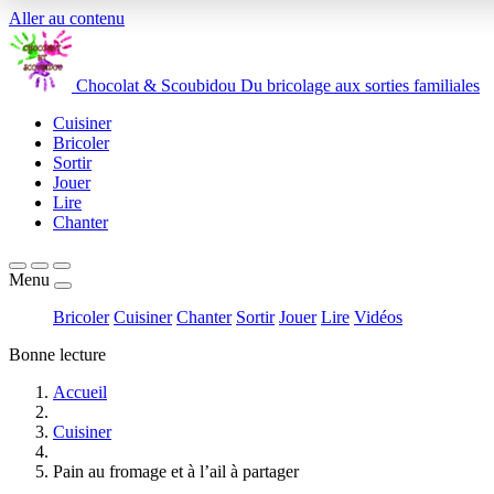
Aller au contenu
Chocolat
&
Scoubidou
Du bricolage aux sorties familiales
Cuisiner
Bricoler
Sortir
Jouer
Lire
Chanter
Menu
Bricoler
Cuisiner
Chanter
Sortir
Jouer
Lire
Vidéos
Bonne lecture
Accueil
Cuisiner
Pain au fromage et à l’ail à partager