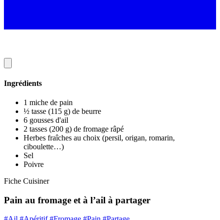
Ingrédients
1 miche de pain
½ tasse (115 g) de beurre
6 gousses d'ail
2 tasses (200 g) de fromage râpé
Herbes fraîches au choix (persil, origan, romarin,
ciboulette…)
Sel
Poivre
Fiche Cuisiner
Pain au fromage et à l’ail à partager
#Ail
#Apéritif
#Fromage
#Pain
#Partage