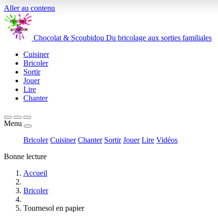
Aller au contenu
Chocolat
&
Scoubidou
Du bricolage aux sorties familiales
Cuisiner
Bricoler
Sortir
Jouer
Lire
Chanter
Menu
Bricoler
Cuisiner
Chanter
Sortir
Jouer
Lire
Vidéos
Bonne lecture
Accueil
Bricoler
Tournesol en papier