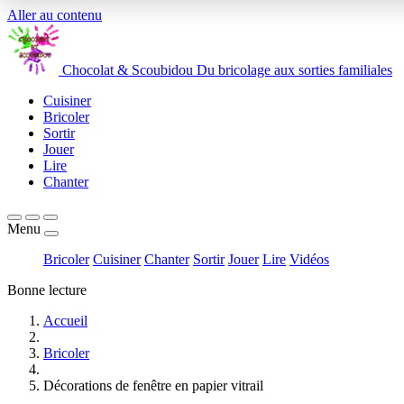
Aller au contenu
Chocolat
&
Scoubidou
Du bricolage aux sorties familiales
Cuisiner
Bricoler
Sortir
Jouer
Lire
Chanter
Menu
Bricoler
Cuisiner
Chanter
Sortir
Jouer
Lire
Vidéos
Bonne lecture
Accueil
Bricoler
Décorations de fenêtre en papier vitrail