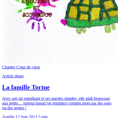
Chanter
Coup de cœur
Article phare
La famille Tortue
Avec son air entraînant et ses paroles simples, elle plaît beaucoup
aux petits… surtout lorsqu’on remplace certains mots par des sons
ou des gestes !
Aurélie
12 Juin 2013
5 min