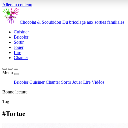
Aller au contenu
Chocolat
&
Scoubidou
Du bricolage aux sorties familiales
Cuisiner
Bricoler
Sortir
Jouer
Lire
Chanter
Menu
Bricoler
Cuisiner
Chanter
Sortir
Jouer
Lire
Vidéos
Bonne lecture
Tag
#Tortue