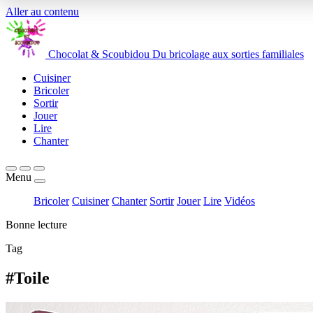
Aller au contenu
Chocolat
&
Scoubidou
Du bricolage aux sorties familiales
Cuisiner
Bricoler
Sortir
Jouer
Lire
Chanter
Menu
Bricoler
Cuisiner
Chanter
Sortir
Jouer
Lire
Vidéos
Bonne lecture
Tag
#Toile