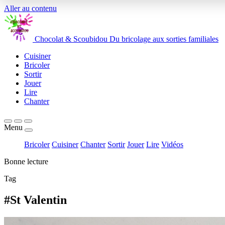
Aller au contenu
Chocolat
&
Scoubidou
Du bricolage aux sorties familiales
Cuisiner
Bricoler
Sortir
Jouer
Lire
Chanter
Menu
Bricoler
Cuisiner
Chanter
Sortir
Jouer
Lire
Vidéos
Bonne lecture
Tag
#St Valentin