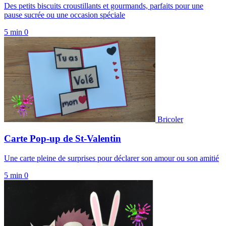
Des petits biscuits croustillants et gourmands, parfaits pour une
pause sucrée ou une occasion spéciale
5 min
0
Bricoler
Carte Pop-up de St-Valentin
Une carte pleine de surprises pour déclarer son amour ou son amitié
5 min
0