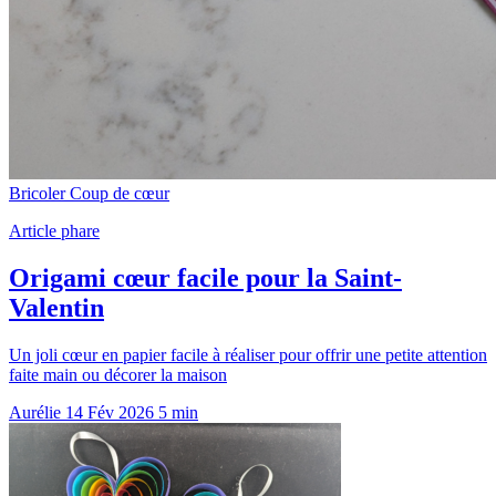
Bricoler
Coup de cœur
Article phare
Origami cœur facile pour la Saint-
Valentin
Un joli cœur en papier facile à réaliser pour offrir une petite attention
faite main ou décorer la maison
Aurélie
14 Fév 2026
5 min