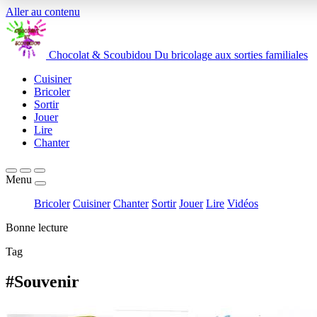
Aller au contenu
Chocolat
&
Scoubidou
Du bricolage aux sorties familiales
Cuisiner
Bricoler
Sortir
Jouer
Lire
Chanter
Menu
Bricoler
Cuisiner
Chanter
Sortir
Jouer
Lire
Vidéos
Bonne lecture
Tag
#Souvenir