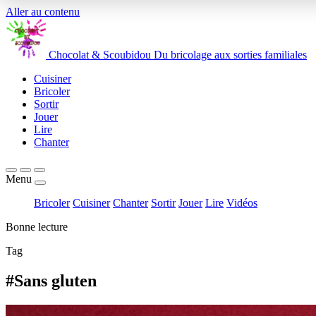
Aller au contenu
Chocolat
&
Scoubidou
Du bricolage aux sorties familiales
Cuisiner
Bricoler
Sortir
Jouer
Lire
Chanter
Menu
Bricoler
Cuisiner
Chanter
Sortir
Jouer
Lire
Vidéos
Bonne lecture
Tag
#Sans gluten