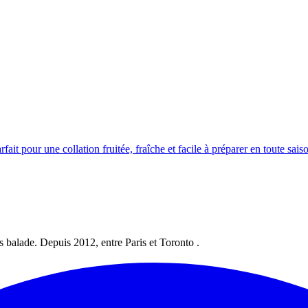
t pour une collation fruitée, fraîche et facile à préparer en toute sais
les balade. Depuis 2012, entre Paris et Toronto .