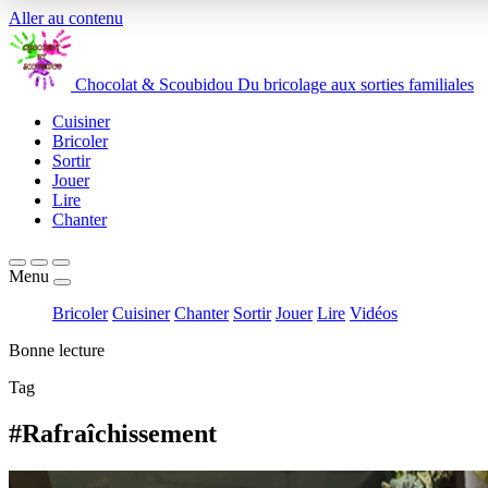
Aller au contenu
Chocolat
&
Scoubidou
Du bricolage aux sorties familiales
Cuisiner
Bricoler
Sortir
Jouer
Lire
Chanter
Menu
Bricoler
Cuisiner
Chanter
Sortir
Jouer
Lire
Vidéos
Bonne lecture
Tag
#Rafraîchissement