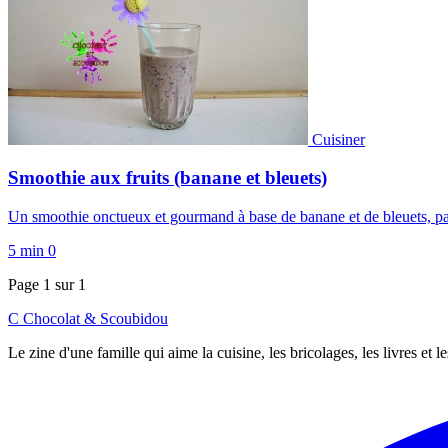
Cuisiner
Smoothie aux fruits (banane et bleuets)
Un smoothie onctueux et gourmand à base de banane et de bleuets, parfai
5 min
0
Page 1 sur 1
C
Chocolat
&
Scoubidou
Le zine d'une famille qui aime la cuisine, les bricolages, les livres et 