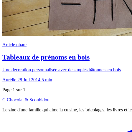
Article phare
Tableaux de prénoms en bois
Une décoration personnalisée avec de simples bâtonnets en bois
Aurélie
28 Juil 2014
5 min
Page 1 sur 1
C
Chocolat
&
Scoubidou
Le zine d'une famille qui aime la cuisine, les bricolages, les livres et 