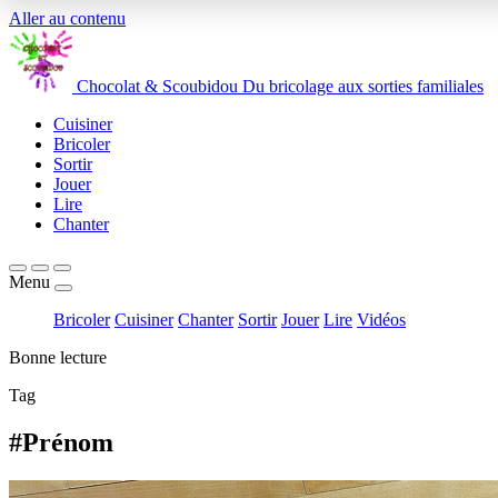
Aller au contenu
Chocolat
&
Scoubidou
Du bricolage aux sorties familiales
Cuisiner
Bricoler
Sortir
Jouer
Lire
Chanter
Menu
Bricoler
Cuisiner
Chanter
Sortir
Jouer
Lire
Vidéos
Bonne lecture
Tag
#Prénom