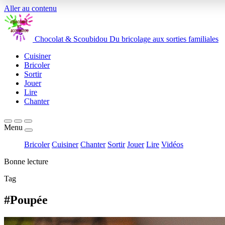
Aller au contenu
Chocolat
&
Scoubidou
Du bricolage aux sorties familiales
Cuisiner
Bricoler
Sortir
Jouer
Lire
Chanter
Menu
Bricoler
Cuisiner
Chanter
Sortir
Jouer
Lire
Vidéos
Bonne lecture
Tag
#Poupée