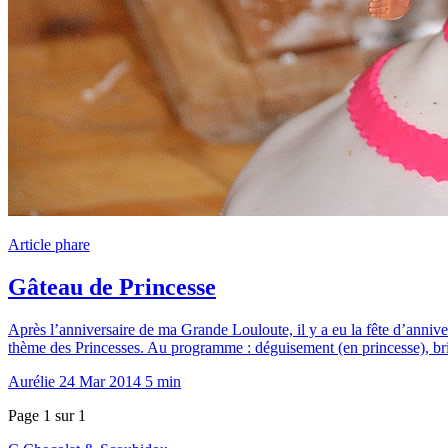
Article phare
Gâteau de Princesse
Après l’anniversaire de ma Grande Louloute, il y a eu la fête d’anniv
thème des Princesses. Au programme : déguisement (en princesse), bri
Aurélie
24 Mar 2014
5 min
Page 1 sur 1