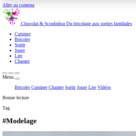
Aller au contenu
Chocolat
&
Scoubidou
Du bricolage aux sorties familiales
Cuisiner
Bricoler
Sortir
Jouer
Lire
Chanter
Menu
Bricoler
Cuisiner
Chanter
Sortir
Jouer
Lire
Vidéos
Bonne lecture
Tag
#Modelage