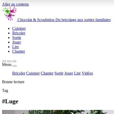
Aller au contenu
Chocolat
&
Scoubidou
Du bricolage aux sorties familiales
Cuisiner
Bricoler
Sortir
Jouer
Lire
Chanter
Menu
Bricoler
Cuisiner
Chanter
Sortir
Jouer
Lire
Vidéos
Bonne lecture
Tag
#Luge