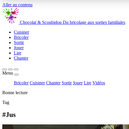
Aller au contenu
Chocolat
&
Scoubidou
Du bricolage aux sorties familiales
Cuisiner
Bricoler
Sortir
Jouer
Lire
Chanter
Menu
Bricoler
Cuisiner
Chanter
Sortir
Jouer
Lire
Vidéos
Bonne lecture
Tag
#Jus