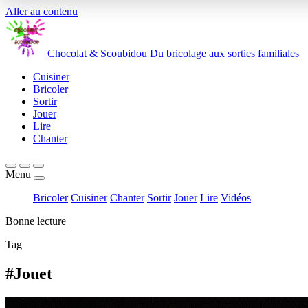
Aller au contenu
Chocolat
&
Scoubidou
Du bricolage aux sorties familiales
Cuisiner
Bricoler
Sortir
Jouer
Lire
Chanter
Menu
Bricoler
Cuisiner
Chanter
Sortir
Jouer
Lire
Vidéos
Bonne lecture
Tag
#Jouet