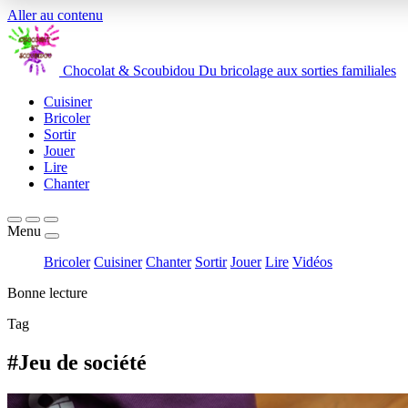
Aller au contenu
Chocolat
&
Scoubidou
Du bricolage aux sorties familiales
Cuisiner
Bricoler
Sortir
Jouer
Lire
Chanter
Menu
Bricoler
Cuisiner
Chanter
Sortir
Jouer
Lire
Vidéos
Bonne lecture
Tag
#Jeu de société