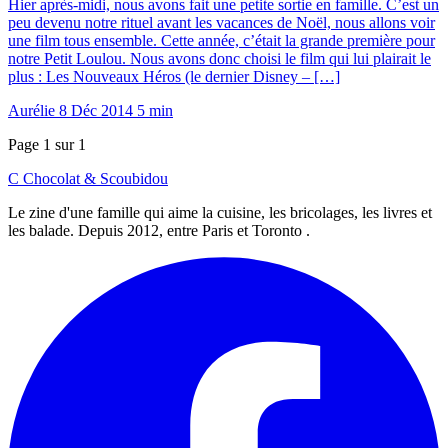
Hier après-midi, nous avons fait une petite sortie en famille. C’est un
peu devenu notre rituel avant les vacances de Noël, nous allons voir
une film tous ensemble. Cette année, c’était la grande première pour
notre Petit Loulou. Nous avons donc choisi le film qui lui plairait le
plus : Les Nouveaux Héros (le dernier Disney – […]
Aurélie
8 Déc 2014
5 min
Page 1 sur 1
C
Chocolat
&
Scoubidou
Le zine d'une famille qui aime la cuisine, les bricolages, les livres et
les balade. Depuis 2012, entre Paris et Toronto .