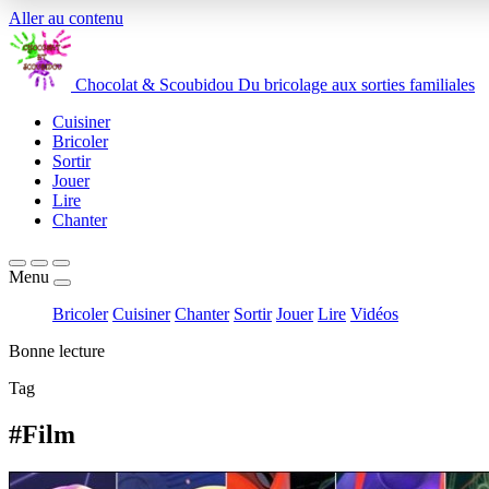
Aller au contenu
Chocolat
&
Scoubidou
Du bricolage aux sorties familiales
Cuisiner
Bricoler
Sortir
Jouer
Lire
Chanter
Menu
Bricoler
Cuisiner
Chanter
Sortir
Jouer
Lire
Vidéos
Bonne lecture
Tag
#Film