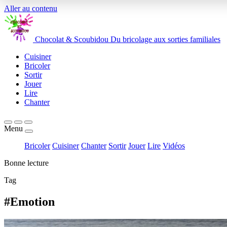
Aller au contenu
Chocolat
&
Scoubidou
Du bricolage aux sorties familiales
Cuisiner
Bricoler
Sortir
Jouer
Lire
Chanter
Menu
Bricoler
Cuisiner
Chanter
Sortir
Jouer
Lire
Vidéos
Bonne lecture
Tag
#Emotion