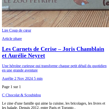
Lire
Coup de cœur
Article phare
Les Carnets de Cerise – Joris Chamblain
et Aurélie Neyret
Une héroïne curieuse qui transforme chaque petit détail du quotidien
en une grande aventure
Aurélie
2 Nov 2024
5 min
Page 1 sur 1
C
Chocolat
&
Scoubidou
Le zine d'une famille qui aime la cuisine, les bricolages, les livres et
les balade. Depuis 2012, entre Paris et Toronto .