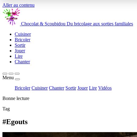
Aller au contenu
Chocolat
&
Scoubidou
Du bricolage aux sorties familiales
Cuisiner
Bricoler
Sortir
Jouer
Lire
Chanter
Menu
Bricoler
Cuisiner
Chanter
Sortir
Jouer
Lire
Vidéos
Bonne lecture
Tag
#Egouts